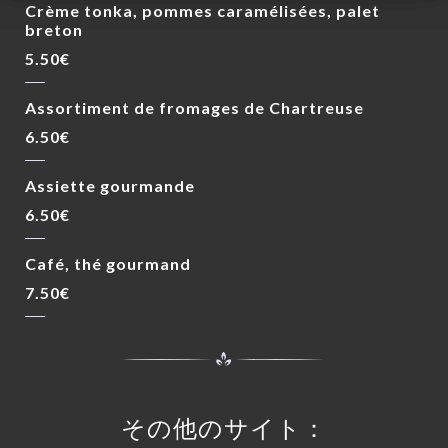
Crème tonka, pommes caramélisées, palet
breton
5.50€
Assortiment de fromages de Chartreuse
6.50€
Assiette gourmande
6.50€
Café, thé gourmand
7.50€
その他のサイト：