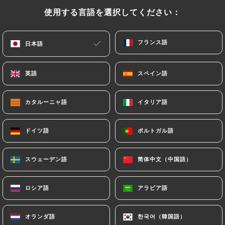
Bun artisanal, steak haché du Forez 200g, tomme
使用する言語を選択してください：
使用する言語を選択してください：
de Chartreuse, lard fumé, pickles, oignons rouges,
sauce tartare, frites et salade verte
フランス語
フランス語
18.00€
日本語
日本語
Fish & chips
英語
英語
スペイン語
スペイン語
Au panko et sésame noir, sauce tartare, salade
verte
カタルーニャ語
カタルーニャ語
イタリア語
イタリア語
16.00€
ドイツ語
ドイツ語
ポルトガル語
ポルトガル語
Linguine Tonkatsu
Linguines, échines de porc panée, carottes et
スウェーデン語
スウェーデン語
简体中文（中国語）
简体中文（中国語）
cébettes, sauce tonkatsu
16.00€
ロシア語
ロシア語
アラビア語
アラビア語
Steak tartare - 150g
オランダ語
オランダ語
한국어（韓国語）
한국어（韓国語）
Frites et salades