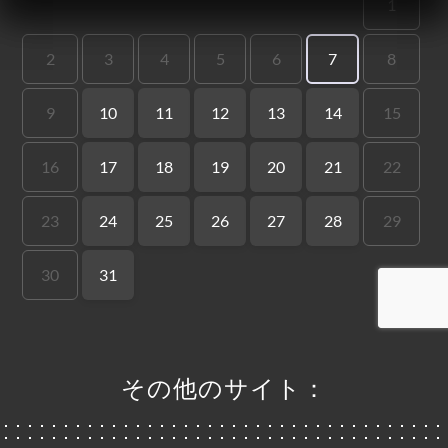
ー
約
文
ャ
リ
ビ
ー
ニ
ー
絡
その他のサイト：