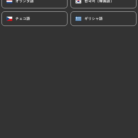
オランダ語
オランダ語
한국어（韓国語）
한국어（韓国語）
メニュー
JA
チェコ語
チェコ語
ギリシャ語
ギリシャ語
/
ホーム
予約
予約