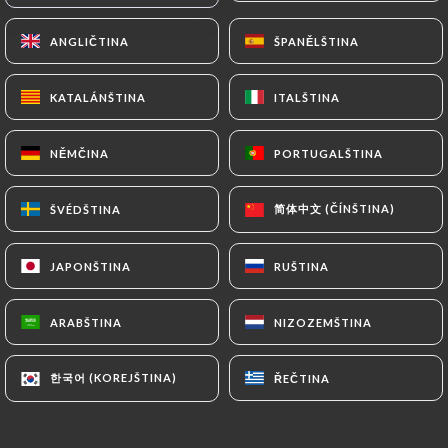
ANGLIČTINA
ANGLIČTINA
ŠPANĚLŠTINA
ŠPANĚLŠTINA
KATALÁNŠTINA
KATALÁNŠTINA
ITALŠTINA
ITALŠTINA
NĚMČINA
NĚMČINA
PORTUGALŠTINA
PORTUGALŠTINA
简体中文 (ČÍNŠTINA)
简体中文 (ČÍNŠTINA)
ŠVÉDŠTINA
ŠVÉDŠTINA
23 RECENZE
RESTAURANT FRANÇAIS
JAPONŠTINA
JAPONŠTINA
RUŠTINA
RUŠTINA
88 Rue Bechevelin
69007 Lyon France
ARABŠTINA
ARABŠTINA
NIZOZEMŠTINA
NIZOZEMŠTINA
한국어 (KOREJŠTINA)
한국어 (KOREJŠTINA)
ŘEČTINA
ŘEČTINA
Kdo jsme?